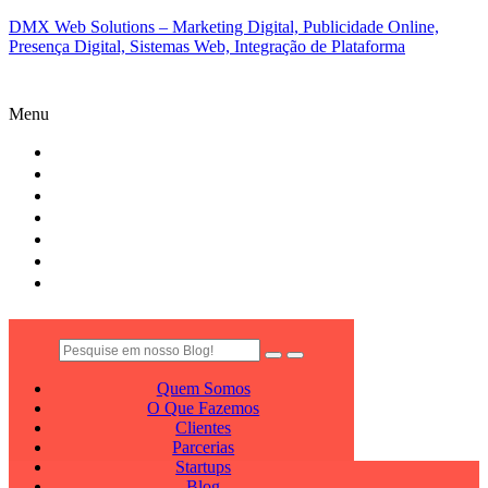
DMX Web Solutions – Marketing Digital, Publicidade Online,
Presença Digital, Sistemas Web, Integração de Plataforma
Menu
QUEM SOMOS
O QUE FAZEMOS
CLIENTES
PARCERIAS
STARTUPS
BLOG
CONTATO
Quem Somos
O Que Fazemos
Clientes
Parcerias
Startups
Blog