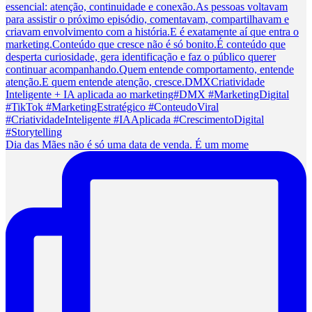
Dia das Mães não é só uma data de venda. É um mome