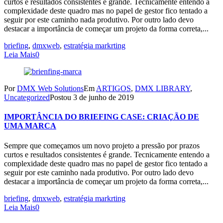
curtos e resultados consistentes é grande. Tecnicamente entendo a
complexidade deste quadro mas no papel de gestor fico tentado a
seguir por este caminho nada produtivo. Por outro lado devo
destacar a importância de começar um projeto da forma correta,...
briefing
,
dmxweb
,
estratégia markrting
Leia Mais
0
Por
DMX Web Solutions
Em
ARTIGOS
,
DMX LIBRARY
,
Uncategorized
Postou
3 de junho de 2019
IMPORTÂNCIA DO BRIEFING CASE: CRIAÇÃO DE
UMA MARCA
Sempre que começamos um novo projeto a pressão por prazos
curtos e resultados consistentes é grande. Tecnicamente entendo a
complexidade deste quadro mas no papel de gestor fico tentado a
seguir por este caminho nada produtivo. Por outro lado devo
destacar a importância de começar um projeto da forma correta,...
briefing
,
dmxweb
,
estratégia markrting
Leia Mais
0