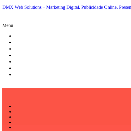
DMX Web Solutions – Marketing Digital, Publicidade Online, Presenç
Menu
QUEM SOMOS
O QUE FAZEMOS
CLIENTES
PARCERIAS
STARTUPS
BLOG
CONTATO