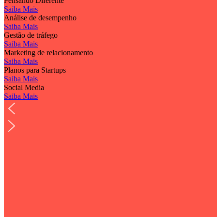
Pensando Diferente
Saiba Mais
Análise de desempenho
Saiba Mais
Gestão de tráfego
Saiba Mais
Marketing de relacionamento
Saiba Mais
Planos para Startups
Saiba Mais
Social Media
Saiba Mais