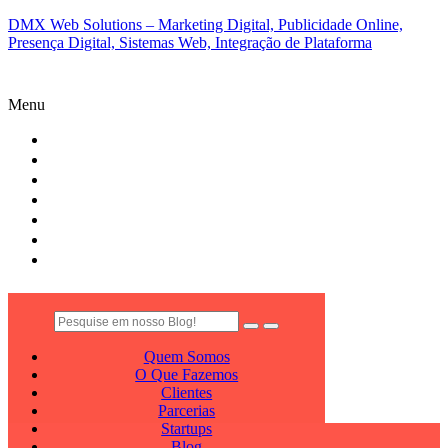
DMX Web Solutions – Marketing Digital, Publicidade Online,
Presença Digital, Sistemas Web, Integração de Plataforma
Menu
QUEM SOMOS
O QUE FAZEMOS
CLIENTES
PARCERIAS
STARTUPS
BLOG
CONTATO
Quem Somos
O Que Fazemos
Clientes
Parcerias
Startups
Blog