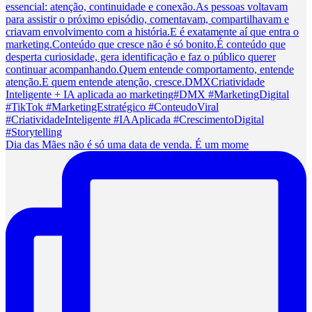
Dia das Mães não é só uma data de venda. É um mome