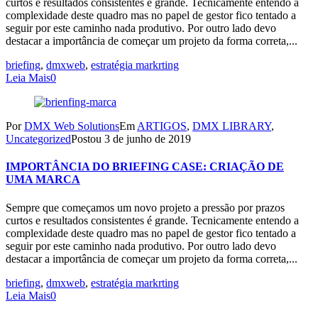
curtos e resultados consistentes é grande. Tecnicamente entendo a
complexidade deste quadro mas no papel de gestor fico tentado a
seguir por este caminho nada produtivo. Por outro lado devo
destacar a importância de começar um projeto da forma correta,...
briefing
,
dmxweb
,
estratégia markrting
Leia Mais
0
Por
DMX Web Solutions
Em
ARTIGOS
,
DMX LIBRARY
,
Uncategorized
Postou
3 de junho de 2019
IMPORTÂNCIA DO BRIEFING CASE: CRIAÇÃO DE
UMA MARCA
Sempre que começamos um novo projeto a pressão por prazos
curtos e resultados consistentes é grande. Tecnicamente entendo a
complexidade deste quadro mas no papel de gestor fico tentado a
seguir por este caminho nada produtivo. Por outro lado devo
destacar a importância de começar um projeto da forma correta,...
briefing
,
dmxweb
,
estratégia markrting
Leia Mais
0