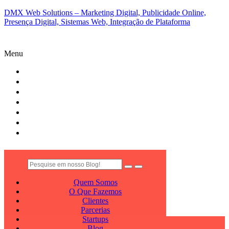
DMX Web Solutions – Marketing Digital, Publicidade Online,
Presença Digital, Sistemas Web, Integração de Plataforma
Menu
QUEM SOMOS
O QUE FAZEMOS
CLIENTES
PARCERIAS
STARTUPS
BLOG
CONTATO
Quem Somos
O Que Fazemos
Clientes
Parcerias
Startups
Blog