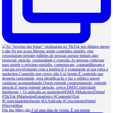
Dia das Mães não é só uma data de venda. É um mome