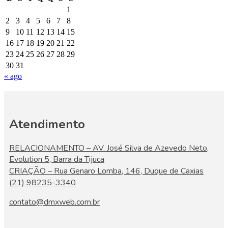
1
2
3
4
5
6
7
8
9
10
11
12
13
14
15
16
17
18
19
20
21
22
23
24
25
26
27
28
29
30
31
« ago
Atendimento
RELACIONAMENTO – AV. José Silva de Azevedo Neto,
Evolution 5, Barra da Tijuca
CRIAÇÃO – Rua Genaro Lomba, 146, Duque de Caxias
(21) 98235-3340
contato@dmxweb.com.br