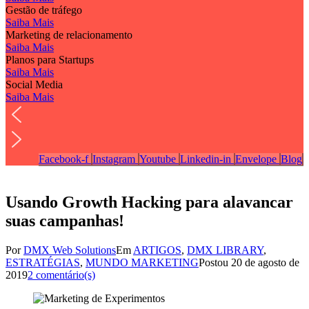
Gestão de tráfego
Saiba Mais
Marketing de relacionamento
Saiba Mais
Planos para Startups
Saiba Mais
Social Media
Saiba Mais
Facebook-f
Instagram
Youtube
Linkedin-in
Envelope
Blog
Usando Growth Hacking para alavancar
suas campanhas!
Por
DMX Web Solutions
Em
ARTIGOS
,
DMX LIBRARY
,
ESTRATÉGIAS
,
MUNDO MARKETING
Postou
20 de agosto de
2019
2 comentário(s)