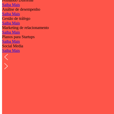
Pensando Diferente
Saiba Mais
Análise de desempenho
Saiba Mais
Gestão de tráfego
Saiba Mais
Marketing de relacionamento
Saiba Mais
Planos para Startups
Saiba Mais
Social Media
Saiba Mais