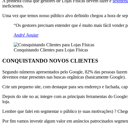
A primeira coisa que gestores de Lojas Físicas devem fazer é
segmenta
ineficientes.
Uma vez que temos nosso público alvo definido chegou a hora de separa
“Os gestores precisam entender que é muito mais fácil vender 
André Aguiar
Conquistando Clientes para Lojas Físicas
CONQUISTANDO NOVOS CLIENTES
Segundo números apresentados pelo Google, 82% das pessoas fazem pesq
devemos estar presentes nas buscas orgânicas (basicamente Google).
Crie um pequeno site, com destaque para seu endereço e fachada, cap
Depois do site no ar, integre com as principais ferramentas do Google
loja.
Lembre que falei em segmentar o público (e suas motivações) ? Chego
Por fim vamos investir algum valor em anúncios patrocinados segment