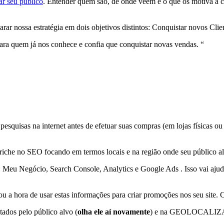
r seu público
. Entender quem são, de onde veem e o que os motiva a
r nossa estratégia em dois objetivos distintos: Conquistar novos Client
para quem já nos conhece e confia que conquistar novas vendas. “
uisas na internet antes de efetuar suas compras (em lojas físicas ou v
riche no SEO focando em termos locais e na região onde seu público al
: Meu Negócio, Search Console, Analytics e Google Ads . Isso vai ajuda
u a hora de usar estas informações para criar promoções nos seu site
ados pelo público alvo (
olha ele aí novamente
) e na GEOLOCALIZAÇÃ