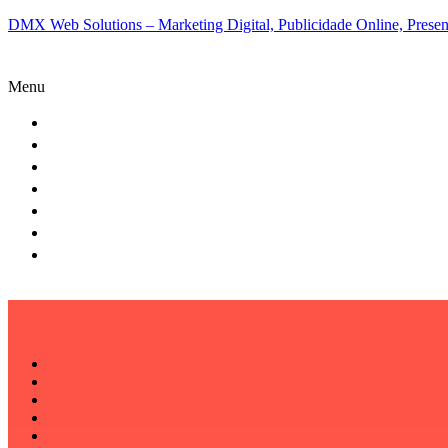
DMX Web Solutions – Marketing Digital, Publicidade Online, Presenç
Menu
QUEM SOMOS
O QUE FAZEMOS
CLIENTES
PARCERIAS
STARTUPS
BLOG
CONTATO