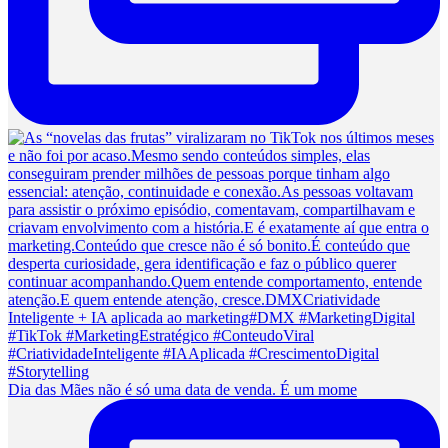
Dia das Mães não é só uma data de venda. É um mome