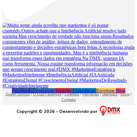
Facebook-f
Instagram
Youtube
Linkedin-in
Envelope
Blog
Quem Somos
/
O Que Fazemos
/
Clientes
/
Parcerias
/
Startups
/
Blog
/
Contato
Copyright © 2026 – Desenvolvido por