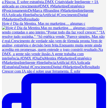
Hoje é Dia da Mentira. Mas no marketing… algumas c
Crescer com IA não é sobre usar ferramenta. É sobr