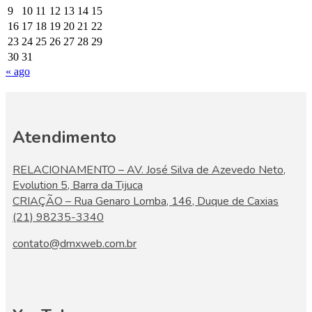
9
10
11
12
13
14
15
16
17
18
19
20
21
22
23
24
25
26
27
28
29
30
31
« ago
Atendimento
RELACIONAMENTO – AV. José Silva de Azevedo Neto,
Evolution 5, Barra da Tijuca
CRIAÇÃO – Rua Genaro Lomba, 146, Duque de Caxias
(21) 98235-3340
contato@dmxweb.com.br