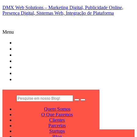
DMX Web Solutions – Marketing Digital, Publicidade Online,
Presença Digital, Sistemas Web, Integração de Plataforma
Menu
QUEM SOMOS
O QUE FAZEMOS
CLIENTES
PARCERIAS
STARTUPS
BLOG
CONTATO
Quem Somos
O Que Fazemos
Clientes
Parcerias
Startups
Blog