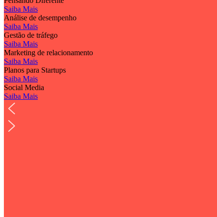
Pensando Diferente
Saiba Mais
Análise de desempenho
Saiba Mais
Gestão de tráfego
Saiba Mais
Marketing de relacionamento
Saiba Mais
Planos para Startups
Saiba Mais
Social Media
Saiba Mais