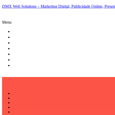
DMX Web Solutions – Marketing Digital, Publicidade Online, Presenç
Menu
QUEM SOMOS
O QUE FAZEMOS
CLIENTES
PARCERIAS
STARTUPS
BLOG
CONTATO