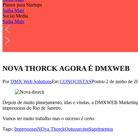
Planos para Startups
Saiba Mais
Social Media
Saiba Mais
NOVA THORCK AGORA É DMXWEB
Por
DMX Web Solutions
Em
CONQUISTAS
Postou
2 de junho de 2
Depois de muito planejamento, idas e vindas, a DMXWEB Marketing fo
impressoras do Rio de Janeiro.
Vamos ter muito trabalho mas o sucesso é certo.
Tags:
Impressoras
NOva Thorck
Outsourcing
Suprimentos