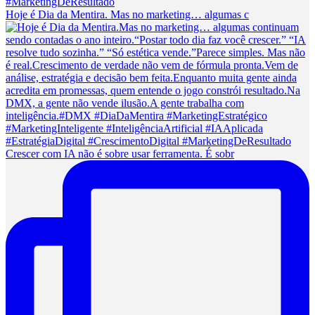
Hoje é Dia da Mentira. Mas no marketing… algumas c
Crescer com IA não é sobre usar ferramenta. É sobr