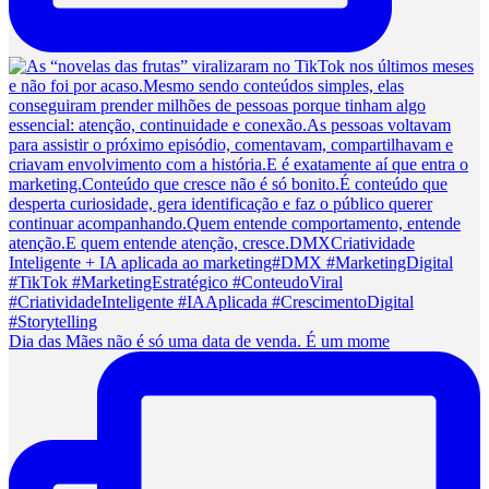
Dia das Mães não é só uma data de venda. É um mome