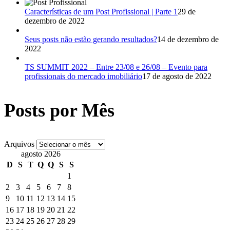
Características de um Post Profissional | Parte 1
29 de
dezembro de 2022
Seus posts não estão gerando resultados?
14 de dezembro de
2022
TS SUMMIT 2022 – Entre 23/08 e 26/08 – Evento para
profissionais do mercado imobiliário
17 de agosto de 2022
Posts por Mês
Arquivos
agosto 2026
D
S
T
Q
Q
S
S
1
2
3
4
5
6
7
8
9
10
11
12
13
14
15
16
17
18
19
20
21
22
23
24
25
26
27
28
29