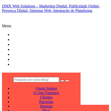
DMX Web Solutions – Marketing Digital, Publicidade Online,
Presença Digital, Sistemas Web, Integração de Plataforma
Menu
QUEM SOMOS
O QUE FAZEMOS
CLIENTES
PARCERIAS
STARTUPS
BLOG
CONTATO
Quem Somos
O Que Fazemos
Clientes
Parcerias
Startups
Blog