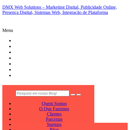
DMX Web Solutions – Marketing Digital, Publicidade Online,
Presença Digital, Sistemas Web, Integração de Plataforma
Menu
QUEM SOMOS
O QUE FAZEMOS
CLIENTES
PARCERIAS
STARTUPS
BLOG
CONTATO
Quem Somos
O Que Fazemos
Clientes
Parcerias
Startups
Blog