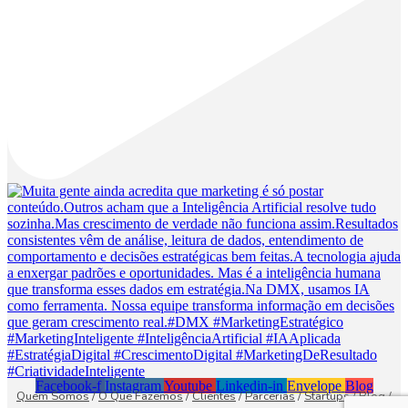
Facebook-f
Instagram
Youtube
Linkedin-in
Envelope
Blog
Quem Somos
/
O Que Fazemos
/
Clientes
/
Parcerias
/
Startups
/
Blog
/